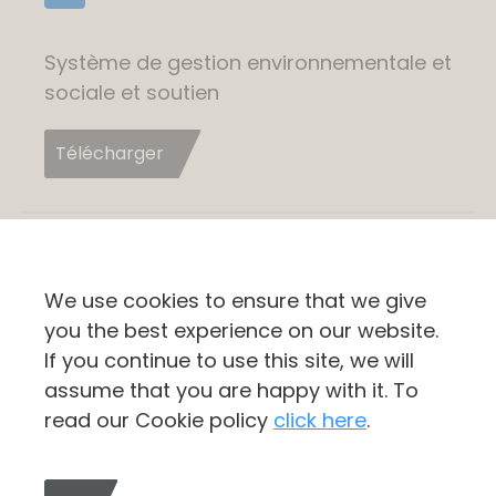
Système de gestion environnementale et
sociale et soutien
Télécharger
Intégration
We use cookies to ensure that we give
you the best experience on our website.
If you continue to use this site, we will
Climatique
assume that you are happy with it. To
read our Cookie policy
click here
.
ACP reconnaît que les investissements dans